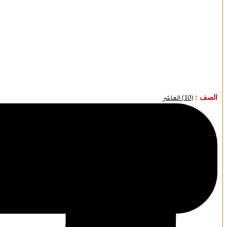
الصف :
(10) العاشر