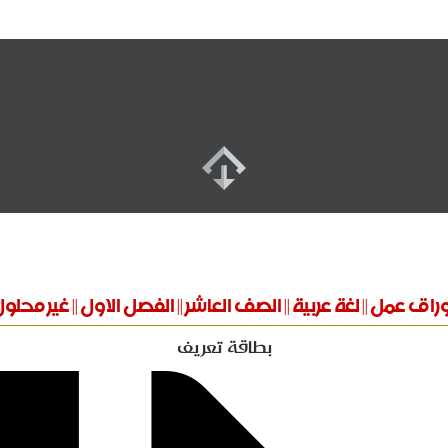
راق عمل || لغة عربية || الصف العاشر || الفصل الاول || غير محلو
بطاقة تعريف