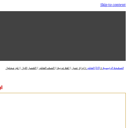
Skip to content
الصفحة الرئيسية
»
(10) العاشر
»
اوراق عمل || لغة عربية || الصف العاشر || الفصل الاول || غير محلول
او