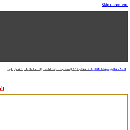
Skip to content
الصفحة الرئيسية
»
(01) الأول
»
لغة انجليزية || مذكرة المرشد الشامل || للصف الاول || الفصل الاول
لغ