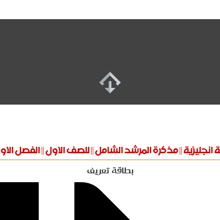
ة انجليزية || مذكرة المرشد الشامل || للصف الاول || الفصل الاو
بطاقة تعريف