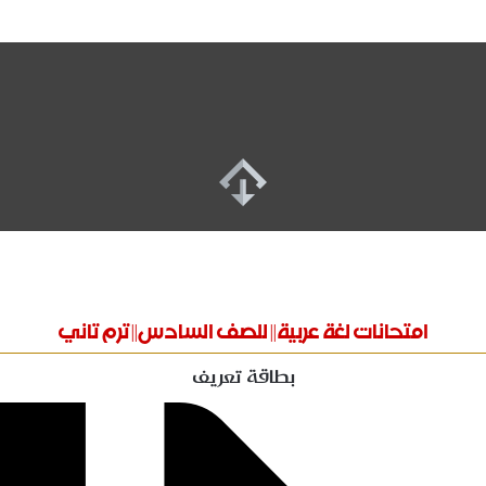
امتحانات لغة عربية|| للصف السادس|| ترم تاني
بطاقة تعريف