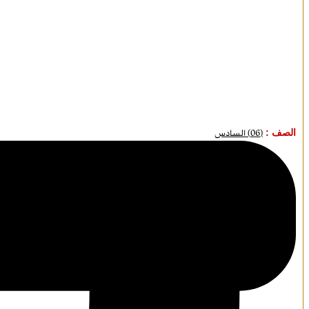
الصف :
(06) السادس