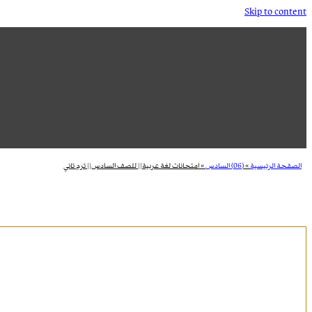
Skip to content
الصفحة الرئيسية
»
(06) السادس
»
امتحانات لغة عربية|| للصف السادس|| ترم تاني