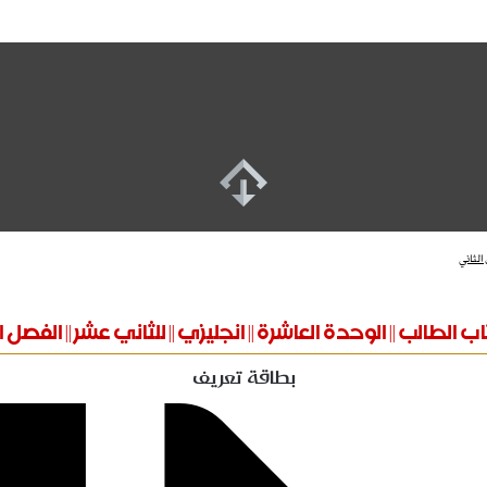
الثاني
 الطالب || الوحدة العاشرة || انجليزي || للثاني عشر || الفصل 
بطاقة تعريف