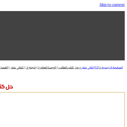
Skip to content
الصفحة الرئيسية
»
(12) الثاني عشر
»
حل كتاب الطالب || الوحدة العاشرة || انجليزي || للثاني عشر || الفصل 
حل كتاب