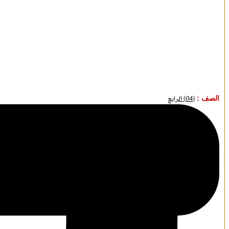
الصف :
(04) الرابع