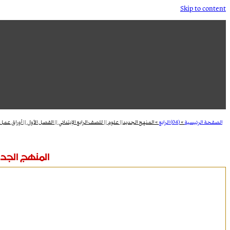
Skip to content
الصفحة الرئيسية
»
(04) الرابع
»
المنهج الجديد|| علوم || للصف الرابع الإبتدائي || الفصل الأول || أوراق عمل أ
المنهج الجديد|