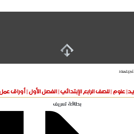
نواع الخلايا
| علوم || للصف الرابع الإبتدائي || الفصل الأول || أوراق عمل 
بطاقة تعريف