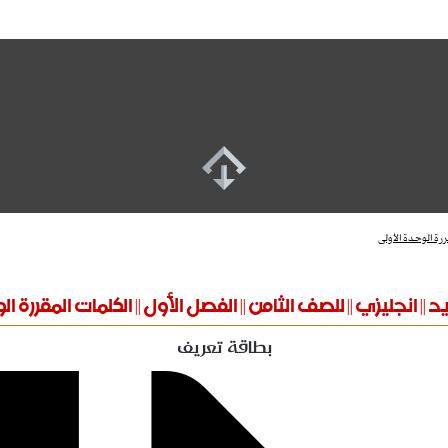
رة الوحدة الأولى
|| انجليزي || للصف الثامن || الفصل الأول || الكلمات المقررة 
بطاقة تعريف