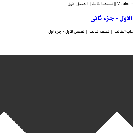
لاول - جزء ثاني
اب الطالب || الصف الثالث || الفصل الاول – جزء اول