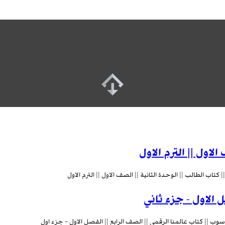
لاول || الترم الاول
تاب الطالب || الوحدة الثانية || الصف الاول || الترم الاول
الاول - جزء ثاني
ب || كتاب عالمنا الرقمي || الصف الرابع || الفصل الاول – جزء اول