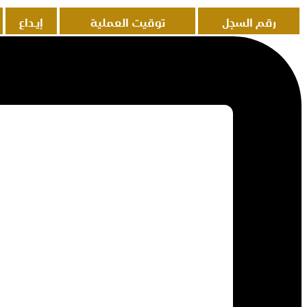
إيـداع
سحب
وصف العملية
رصيد